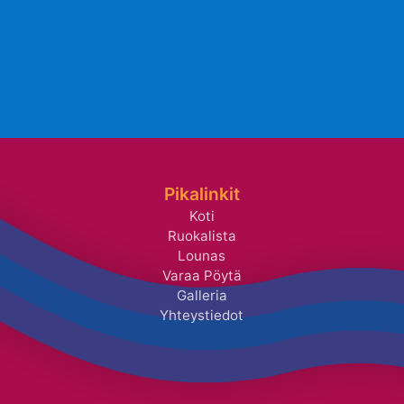
Pikalinkit
Koti
Ruokalista
Lounas
Varaa Pöytä
Galleria
Yhteystiedot