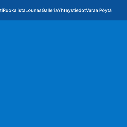
ti
Ruokalista
Lounas
Galleria
Yhteystiedot
Varaa Pöytä