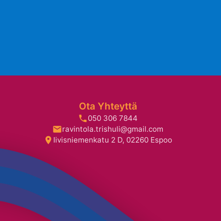
Ota Yhteyttä
050 306 7844
ravintola.trishuli@gmail.com
Iivisniemenkatu 2 D, 02260 Espoo