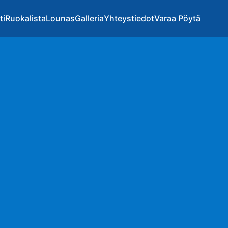
ti
Ruokalista
Lounas
Galleria
Yhteystiedot
Varaa Pöytä