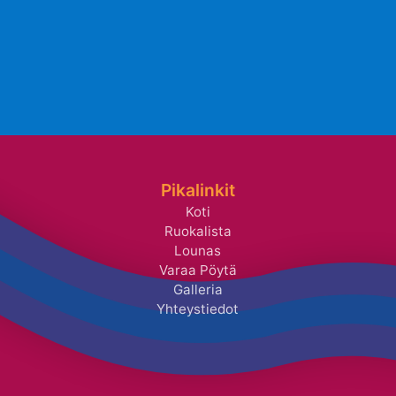
Pikalinkit
Koti
Ruokalista
Lounas
Varaa Pöytä
Galleria
Yhteystiedot