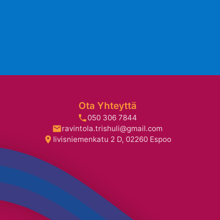
Ota Yhteyttä
050 306 7844
ravintola.trishuli@gmail.com
Iivisniemenkatu 2 D, 02260 Espoo