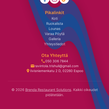
Pikalinkit
Koti
Ruokalista
Lounas
Varaa Pöytä
Galleria
Yhteystiedot
Ota Yhteyttä
050 306 7844
ravintola.trishuli@gmail.com
Iivisniemenkatu 2 D, 02260 Espoo
© 2026
Brenda Restaurant Solutions
. Kaikki oikeudet
pidätetään.