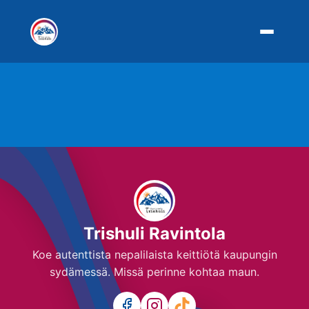
Trishuli Ravintola
Koe autenttista nepalilaista keittiötä kaupungin
sydämessä. Missä perinne kohtaa maun.